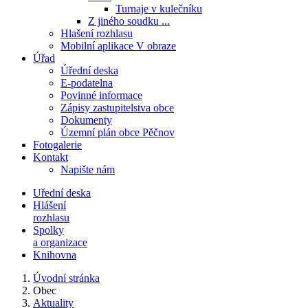
Turnaje v kulečníku
Z jiného soudku ...
Hlašení rozhlasu
Mobilní aplikace V obraze
Úřad
Úřední deska
E-podatelna
Povinné informace
Zápisy zastupitelstva obce
Dokumenty
Územní plán obce Pěčnov
Fotogalerie
Kontakt
Napište nám
Uřední deska
Hlášení
rozhlasu
Spolky
a organizace
Knihovna
Úvodní stránka
Obec
Aktuality