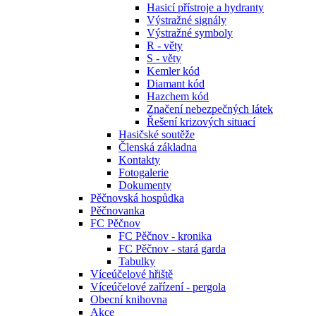
Hasicí přístroje a hydranty
Výstražné signály
Výstražné symboly
R - věty
S - věty
Kemler kód
Diamant kód
Hazchem kód
Značení nebezpečných látek
Řešení krizových situací
Hasičské soutěže
Členská základna
Kontakty
Fotogalerie
Dokumenty
Pěčnovská hospůdka
Pěčnovanka
FC Pěčnov
FC Pěčnov - kronika
FC Pěčnov - stará garda
Tabulky
Víceúčelové hřiště
Víceúčelové zařízení - pergola
Obecní knihovna
Akce