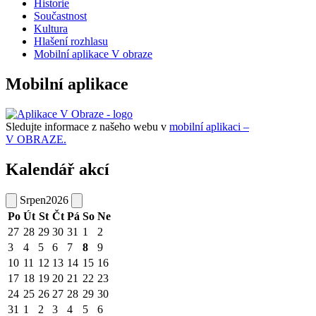
Historie
Součastnost
Kultura
Hlašení rozhlasu
Mobilní aplikace V obraze
Mobilní aplikace
Sledujte informace z našeho webu v
mobilní aplikaci –
V OBRAZE.
Kalendář akcí
Srpen
2026
Po
Út
St
Čt
Pá
So
Ne
27
28
29
30
31
1
2
3
4
5
6
7
8
9
10
11
12
13
14
15
16
17
18
19
20
21
22
23
24
25
26
27
28
29
30
31
1
2
3
4
5
6