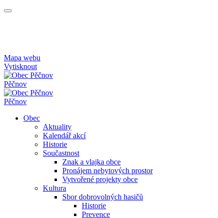
Mapa webu
Vytisknout
Pěčnov
Pěčnov
Obec
Aktuality
Kalendář akcí
Historie
Součastnost
Znak a vlajka obce
Pronájem nebytových prostor
Vytvořené projekty obce
Kultura
Sbor dobrovolných hasičů
Historie
Prevence