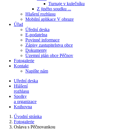
Turnaje v kulečníku
Z jiného soudku ...
Hlašení rozhlasu
Mobilní aplikace V obraze
Úřad
Úřední deska
E-podatelna
Povinné informace
Zápisy zastupitelstva obce
Dokumenty
Územní plán obce Pěčnov
Fotogalerie
Kontakt
Napište nám
Uřední deska
Hlášení
rozhlasu
Spolky
a organizace
Knihovna
Úvodní stránka
Fotogalerie
Oslava s Pěčnovankou