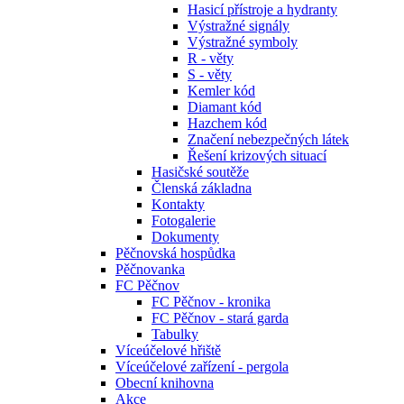
Hasicí přístroje a hydranty
Výstražné signály
Výstražné symboly
R - věty
S - věty
Kemler kód
Diamant kód
Hazchem kód
Značení nebezpečných látek
Řešení krizových situací
Hasičské soutěže
Členská základna
Kontakty
Fotogalerie
Dokumenty
Pěčnovská hospůdka
Pěčnovanka
FC Pěčnov
FC Pěčnov - kronika
FC Pěčnov - stará garda
Tabulky
Víceúčelové hřiště
Víceúčelové zařízení - pergola
Obecní knihovna
Akce