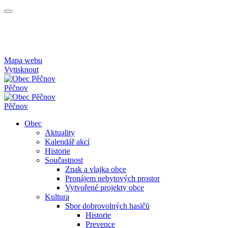
Mapa webu
Vytisknout
Pěčnov
Pěčnov
Obec
Aktuality
Kalendář akcí
Historie
Součastnost
Znak a vlajka obce
Pronájem nebytových prostor
Vytvořené projekty obce
Kultura
Sbor dobrovolných hasičů
Historie
Prevence