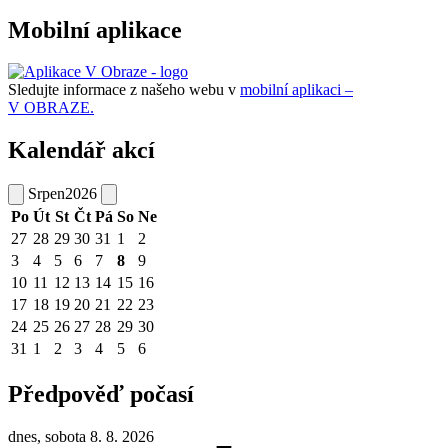
Mobilní aplikace
Sledujte informace z našeho webu v
mobilní aplikaci –
V OBRAZE.
Kalendář akcí
Srpen
2026
Po
Út
St
Čt
Pá
So
Ne
27
28
29
30
31
1
2
3
4
5
6
7
8
9
10
11
12
13
14
15
16
17
18
19
20
21
22
23
24
25
26
27
28
29
30
31
1
2
3
4
5
6
Předpověď počasí
dnes, sobota 8. 8. 2026